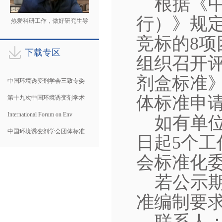
根据《
行）》规
热爱科研工作，做好研究生导
师
竞标的
8
项
下载专区
组织召开
剂盒标准
中国环境诱变剂学会三致专委
体标准申
第十九次中国环境诱变剂学术
International Forum on Env
如有单
中国环境诱变剂学会团体标准
日起
5
个工
会标准化
若公示
准编制要